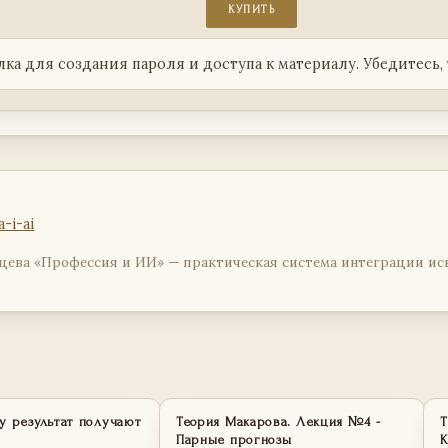
КУПИТЬ
лка для создания пароля и доступа к материалу. Убедитесь,
-i-ai
ева «Профессия и ИИ» — практическая система интеграции иск
у результат получают
Теория Макарова. Лекция №4 -
Т
Парные прогнозы
К