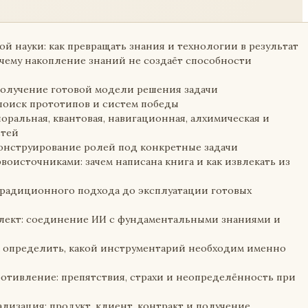
й науки: как превращать знания и технологии в результат
очему накопление знаний не создаёт способности
получение готовой модели решения задачи
поиск прототипов и систем победы
оральная, квантовая, навигационная, алхимическая и
стей
онструирование ролей под конкретные задачи
рвоисточниками: зачем написана книга и как извлекать из
традиционного подхода до эксплуатации готовых
лект: соединение ИИ с фундаментальными знаниями и
й
ак определить, какой инструментарий необходим именно
отивление: препятствия, страхи и неопределённость при
лизация: продукт, клиент, контракт и получение