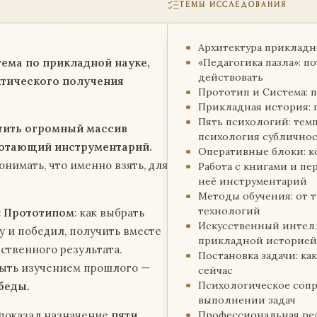
ТЕМЫ ИССЛЕДОВАНИЯ
Архитектура прикладно
тема по прикладной науке,
«Педагогика пазла»: п
действовать
ктического получения
Прототип и Система: 
Прикладная история: 
Пять психологий: темп
тить огромный массив
психология сублично
аботающий инструментарий.
Оперативные блоки: к
онимать, что именно взять, для
Работа с книгами и пе
неё инструментарий
Методы обучения: от 
технологий
с
Прототипом
: как выбрать
Искусственный интел
у и победил, получить вместе
прикладной историе
бственного результата.
Постановка задачи: к
быть изучением прошлого —
сейчас
Психологическое сопр
беды.
выполнении задач
 показал назначение
пяти
Профессиональная реа