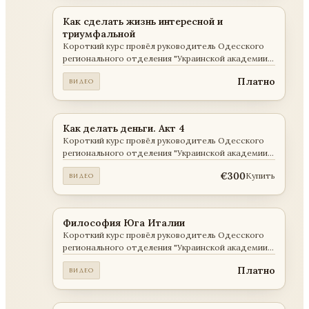
которого была разобрана книга Константина
Сделки. Организация долговременного
Сергеевича Станиславского «Работа актёра над
сотрудничества " . №8 (22.01.2021, 112 мин) : "
Как сделать жизнь интересной и
собой в творческом процессе переживания»
Интервал - Овен "
триумфальной
(искусство представления, искусство
Короткий курс провёл руководитель Одесского
переживания и др.) в сравнении с результатами
регионального отделения "Украинской академии
исследований и методиками академиков
наук", доктор философии Олег Викторович
Григория Семеновича Попова и Алексея
Платно
ВИДЕО
Мальцев . Программа курса (10 лекций): " Как
Самуиловича Яковлева. Программа курса (13
сделать жизнь интересной и триумфальной "
лекций): " Наука НОРМА и система
Станиславского "
Как делать деньги. Акт 4
Короткий курс провёл руководитель Одесского
регионального отделения "Украинской академии
наук", доктор философии Олег Викторович
€300
Купить
ВИДЕО
Мальцев . Программа курса " Как делать деньги.
Акт 4 "
Философия Юга Италии
Короткий курс провёл руководитель Одесского
регионального отделения "Украинской академии
наук", доктор философии Олег Викторович
Платно
ВИДЕО
Мальцев . Программа курса (10 лекций): "
Философия Юга Италии "