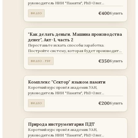
руководитель НИИ "Памяти", PhD Олег
Викторович Мальцев . Занятие: 15-28 Содержание
€400
Купить
ВИДЕО
курса описано на сайте "Академии прикладных
наук"
"Как делать деньги. Машина производства
денег", Акт-1, часть 2
Перестаньте искать способы заработка.
Постройте систему, которая будет производить
деньги.
€350
Купить
ВИДЕО · PDF
Комплекс "Сектор" языком памяти
Короткий курс провёл академик УАН,
руководитель НИИ "Памяти", PhD Олег
Викторович Мальцев . Содержание курса описано
€200
Купить
ВИДЕО
на сайте "Академии прикладных наук"
Природа инструментария ПДТ
Короткий курс провёл академик УАН,
руководитель НИИ "Памяти", PhD Олег