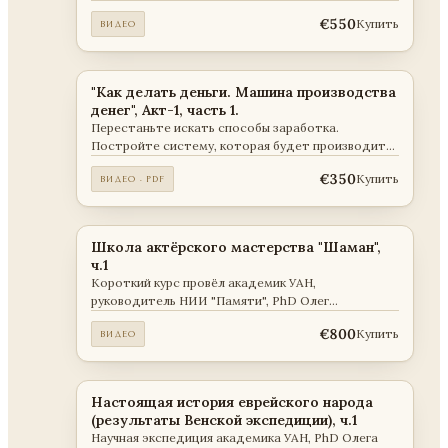
Викторович Мальцев . Содержание курса описано
€550
Купить
ВИДЕО
на сайте "Академии прикладных наук"
"Как делать деньги. Машина производства
денег", Акт-1, часть 1.
Перестаньте искать способы заработка.
Постройте систему, которая будет производить
деньги.
€350
Купить
ВИДЕО · PDF
Школа актёрского мастерства "Шаман",
ч.1
Короткий курс провёл академик УАН,
руководитель НИИ "Памяти", PhD Олег
Викторович Мальцев . Занятие: 1-14 Содержание
€800
Купить
ВИДЕО
курса описано на сайте "Академии прикладных
наук"
Настоящая история еврейского народа
(результаты Венской экспедиции), ч.1
Научная экспедиция академика УАН, PhD Олега