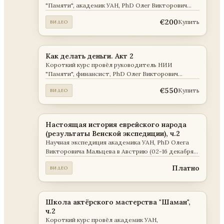
"Памяти", академик УАН, PhD Олег Викторович
Мальцев . Содержание курса описано на сайте
€200
Купить
ВИДЕО
"Академии прикладных наук"
Как делать деньги. Акт 2
Короткий курс провёл руководитель НИИ
"Памяти", финансист, PhD Олег Викторович
Мальцев . Содержание курса описано на сайте
€550
Купить
ВИДЕО
"Академии прикладных наук" Занятие: 1-16
Настоящая история еврейского народа
(результаты Венской экспедиции), ч.2
Научная экспедиция академика УАН, PhD Олега
Викторовича Мальцева в Австрию (02-16 декабря
2016 года). День: 7-11
Платно
ВИДЕО
Школа актёрского мастерства "Шаман",
ч.2
Короткий курс провёл академик УАН,