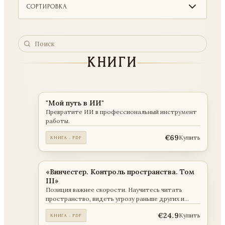
СОРТИРОВКА
КНИГИ
"Мой путь в ИИ"
Превратите ИИ в профессиональный инструмент
работы.
€69
Купить
КНИГА · PDF
«Винчестер. Контроль пространства. Том
III»
Позиция важнее скорости. Научитесь читать
пространство, видеть угрозу раньше других и
определять исход до начала активных действий.
€24.9
Купить
КНИГА · PDF