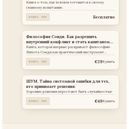
Книга о том, как человек готовится к своему
главному испытанию.
Бесплатно
КНИГА · PDF
Философия Сонди. Как разрешить
внутренний конфликт и стать капитаном
собственной судьбы
Книга, которая впервые раскрывает философию
Липота Сонди как практический инструмент
разрешения внутреннего конфликта человека и
€29
Купить
КНИГА · PDF
осознанного управления собственной судьбой.
ШУМ. Тайна системной ошибки для тех,
кто принимает решения.
Хорошие решения перестают быть случайностью
€49
Купить
КНИГА · PDF