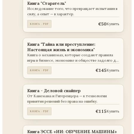
Книга "Старатель"
Исследование того, что превращает испытания в
силу, а опыт — в характер.
€50
Купить
КНИГА · PDF
Книга "Тайна или преступление:
Настоящая жизнь и экономика"
Книга о механизмах, которые создают правила
игры в бизнесе, экономике и обществе задолго до
того, как эти правила становятся очевидными для
€145
Купить
КНИГА · PDF
остальных.
Книга - Деловой снайпер
От Канемана и Гигеренцера — к технологии
принятия решений без права на ошибку.
€115
Купить
КНИГА · PDF
Книга ЭССЕ «ИИ: ОБУЧЕНИЕ МАШИНЫ»