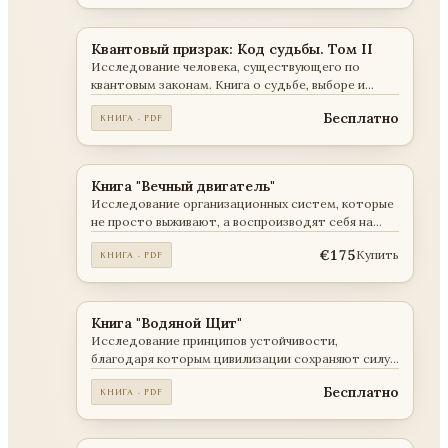
Квантовый призрак: Код судьбы. Том II
Исследование человека, существующего по
квантовым законам. Книга о судьбе, выборе и
механизмах взаимодействия человека с
Бесплатно
КНИГА · PDF
реальностью.
Книга "Вечный двигатель"
Исследование организационных систем, которые
не просто выживают, а воспроизводят себя на
протяжении поколений.
€175
Купить
КНИГА · PDF
Книга "Водяной Щит"
Исследование принципов устойчивости,
благодаря которым цивилизации сохраняют силу
и порядок на протяжении столетий.
Бесплатно
КНИГА · PDF