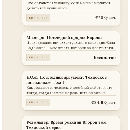
Что останется человеку, если машина научится
делать всё лучше него?
€20
Купить
КНИГА · PDF
Маэстро. Последний пророк Европы
Исследование интеллектуального наследия Жана
Бодрийяра — мыслителя, который за десятилетия
до событий описал современный мир.
Бесплатно
КНИГА · PDF
НОЖ. Последний аргумент. Техасское
пятикнижье. Том I
Как рождается человек, способный действовать
тогда, когда времени на размышления уже не
остаётся.
€24.9
Купить
КНИГА · PDF
Револьвер. Время реакции Второй том
Техасской серии