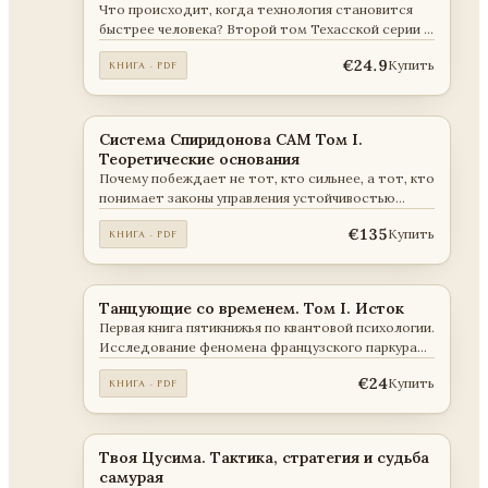
Что происходит, когда технология становится
быстрее человека? Второй том Техасской серии о
том, как семь десятых секунды изменили не
€24.9
Купить
КНИГА · PDF
только оружие, но и само представление человека
о времени и принятии решений.
Система Спиридонова САМ Том I.
Теоретические основания
Почему побеждает не тот, кто сильнее, а тот, кто
понимает законы управления устойчивостью
человека и среды?
€135
Купить
КНИГА · PDF
Танцующие со временем. Том I. Исток
Первая книга пятикнижья по квантовой психологии.
Исследование феномена французского паркура
как модели навигации человека в пространстве
€24
Купить
КНИГА · PDF
среды, выбора и судьбы.
Твоя Цусима. Тактика, стратегия и судьба
самурая