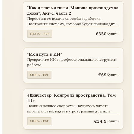
"Как делать деньги. Машина производства
денег", Акт-1, часть 2
Перестаньте искать способы заработка.
Постройте систему, которая будет производить
деньги.
€350
Купить
ВИДЕО · PDF
"Мой путь в ИИ"
Превратите ИИ в профессиональный инструмент
работы.
€69
Купить
КНИГА · PDF
«Винчестер. Контроль пространства. Том
III»
Позиция важнее скорости. Научитесь читать
пространство, видеть угрозу раньше других и
определять исход до начала активных действий.
€24.9
Купить
КНИГА · PDF