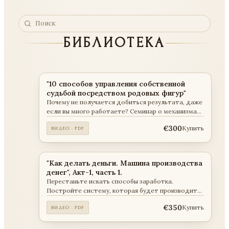
БИБЛИОТЕКА
"10 способов управления собственной
судьбой посредством родовых фигур"
Почему не получается добиться результата, даже
если вы много работаете? Семинар о механизмах
управления собственной судьбой посредством
€300
Купить
ВИДЕО · PDF
родовых фигур.
"Как делать деньги. Машина производства
денег", Акт-1, часть 1.
Перестаньте искать способы заработка.
Постройте систему, которая будет производить
деньги.
€350
Купить
ВИДЕО · PDF